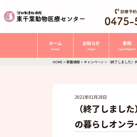
ホーム
お知らせ
事例
Home
Topix
Case Report
HOME
>
新着情報
>
キャンペーン
>
（終了しました）共
2021年01月28日
（終了しました
の暮らしオンライ