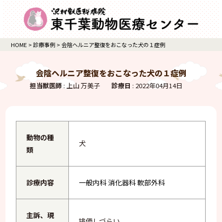
HOME
>
診療事例
>
会陰ヘルニア整復をおこなった犬の１症例
会陰ヘルニア整復をおこなった犬の１症例
担当獣医師
:
上山 万美子
診療日
:
2022年04月14日
動物の種
犬
類
診療内容
一般内科
消化器科
軟部外科
主訴、現
排便しづらい