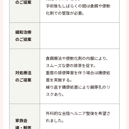
のご提案
手術後もしばらくの間は食餌や便軟
化剤での管理が必要。
緩和治療
のご提案
食餌療法や便軟化剤の内服により、
スムーズな便の排泄を促す。
対処療法
重度の排便障害を伴う場合は摘便処
のご提案
置を実施する。
繰り返す摘便処置により腸穿孔のリ
スクあり。
外科的な会陰ヘルニア整復を希望さ
家族会
れました。
議・獣医